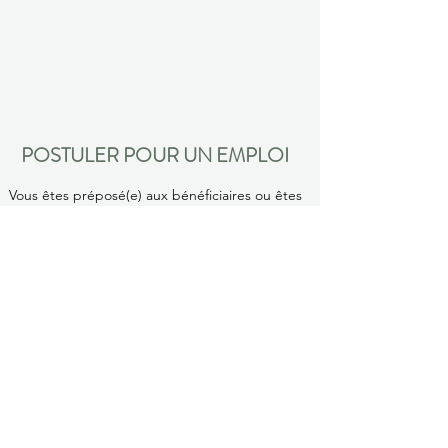
POSTULER POUR UN EMPLOI
Vous êtes préposé(e) aux bénéficiaires ou êtes
simplement à l’aise avec les tâches reliées à ce
métier? Vous avez à cœur le bien-être des
usagers et avez une approche humaine et
chaleureuse? Faites-nous part de votre intérêt
en nous envoyant votre curriculum vitae.
Nous joindre